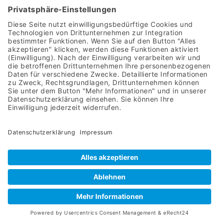
LEISTUNGEN
Heizungsbau
Heizungswartung & Kundendienst
Hydraulischer Abgleich
Solaranlagen
Badsanierung
Sanitärinstallation
Leckageortung. & Rohrsanierung
Wasserenthärtungsanlagen