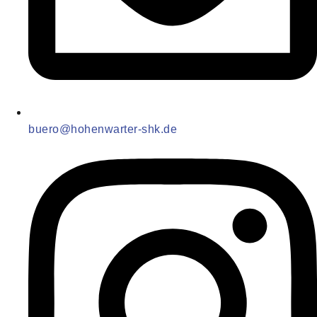
buero@hohenwarter-shk.de