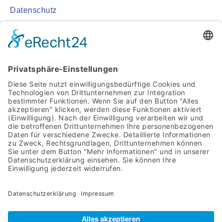
Datenschutz
Impressum
Cookie-Einstellungen
LEISTUNGEN
Heizungsbau
Heizungswartung & Kundendienst
Hydraulischer Abgleich
Solaranlagen
Badsanierung
Sanitärinstallation