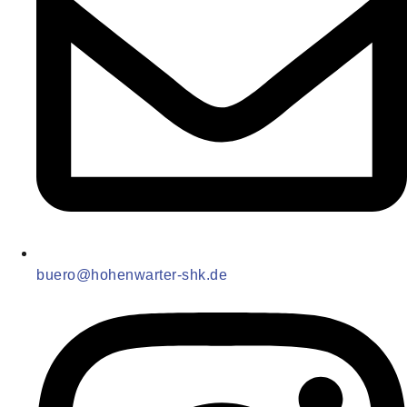
buero@hohenwarter-shk.de